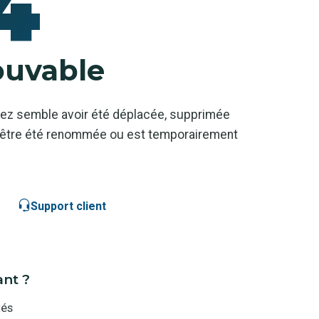
4
ouvable
ez semble avoir été déplacée, supprimée
ut-être été renommée ou est temporairement
Support client
ant ?
tés