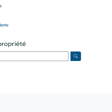
s
dente
ropriété