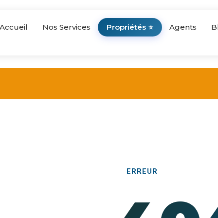
Accueil
Nos Services
Propriétés
Agents
B
⭐
ERREUR