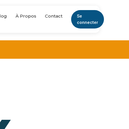
log
À Propos
Contact
Se
connecter