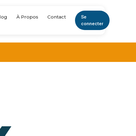
log
À Propos
Contact
Se
connecter