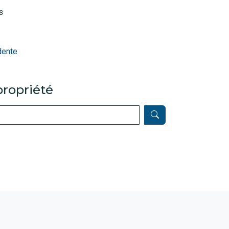
s
dente
ropriété