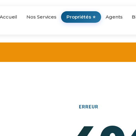
Accueil
Nos Services
Propriétés
Agents
B
⭐
ERREUR