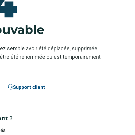
4
ouvable
ez semble avoir été déplacée, supprimée
ut-être été renommée ou est temporairement
Support client
ant ?
tés