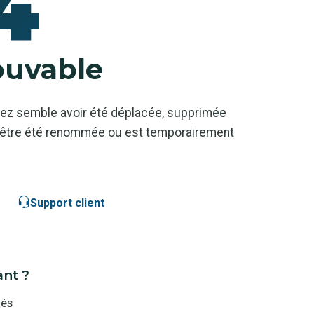
4
ouvable
ez semble avoir été déplacée, supprimée
ut-être été renommée ou est temporairement
Support client
ant ?
tés