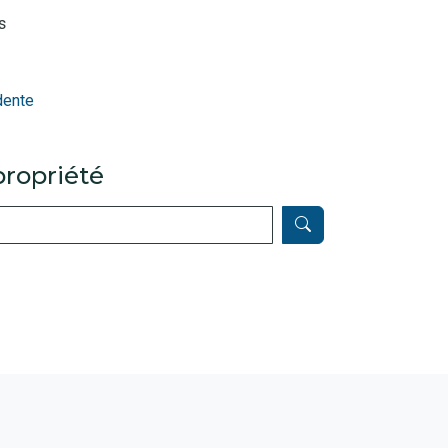
s
dente
ropriété