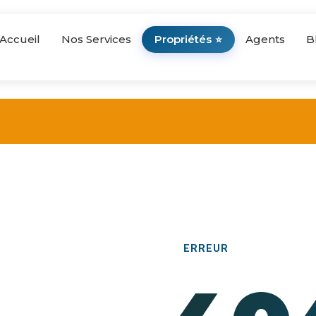
Accueil
Nos Services
Propriétés
Agents
B
⭐
ERREUR