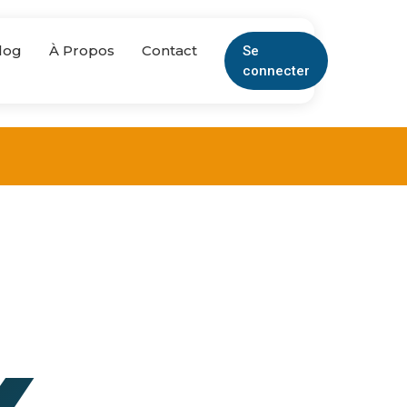
log
À Propos
Contact
Se
connecter