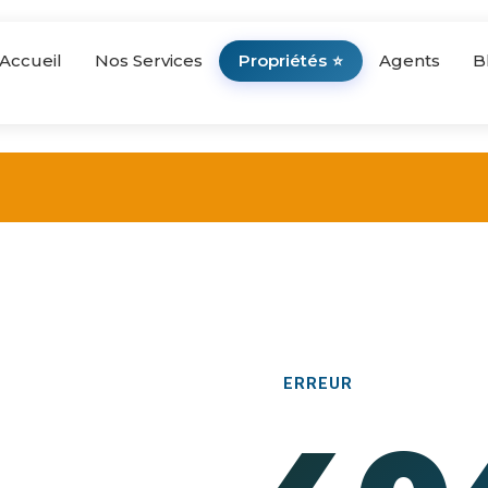
Accueil
Nos Services
Propriétés
Agents
B
⭐
ERREUR