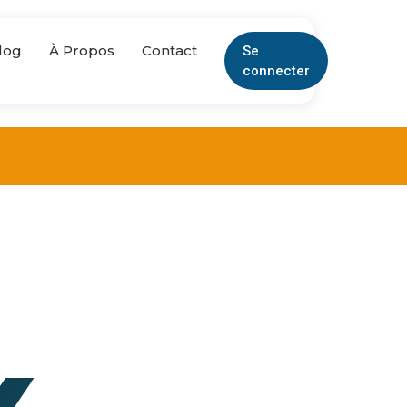
log
À Propos
Contact
Se
connecter