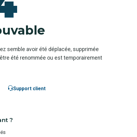
4
ouvable
ez semble avoir été déplacée, supprimée
ut-être été renommée ou est temporairement
Support client
ant ?
tés