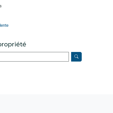
s
dente
ropriété