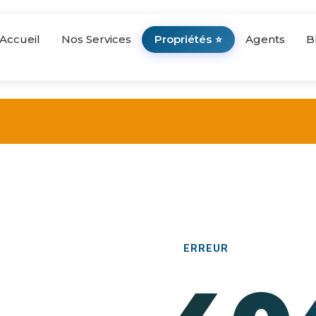
Accueil
Nos Services
Propriétés
Agents
B
⭐
ERREUR