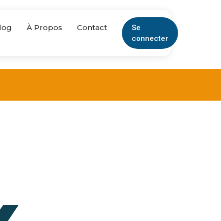
log
À Propos
Contact
Se
connecter