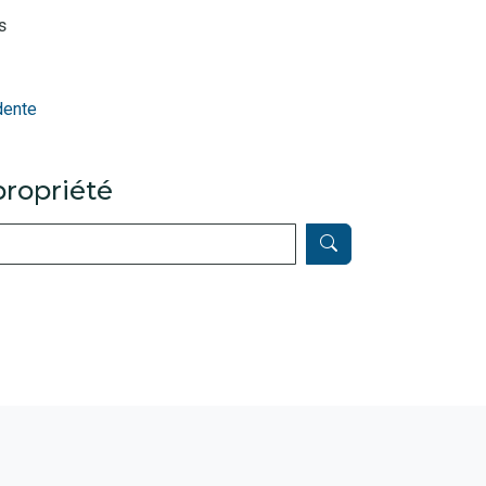
s
dente
ropriété