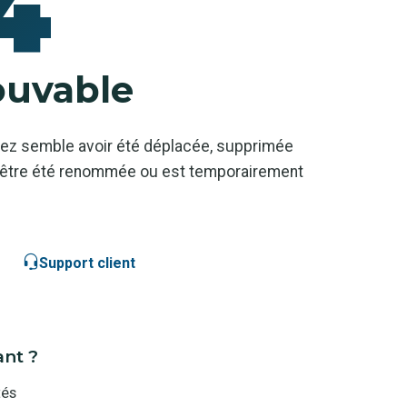
4
ouvable
ez semble avoir été déplacée, supprimée
ut-être été renommée ou est temporairement
Support client
ant ?
tés