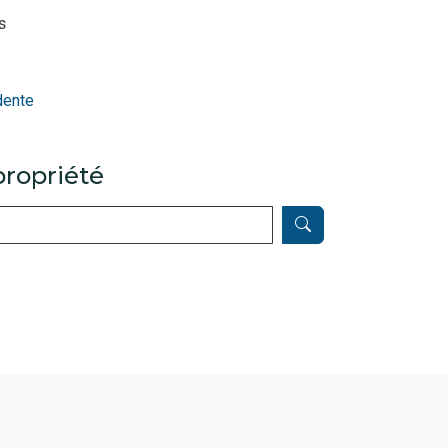
s
dente
ropriété