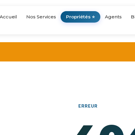
Accueil
Nos Services
Propriétés
Agents
B
⭐
ERREUR