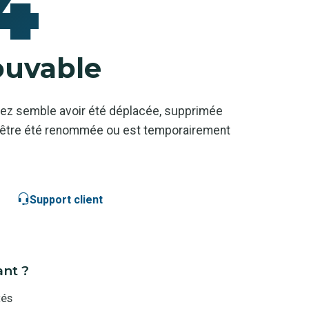
4
ouvable
ez semble avoir été déplacée, supprimée
ut-être été renommée ou est temporairement
Support client
ant ?
tés