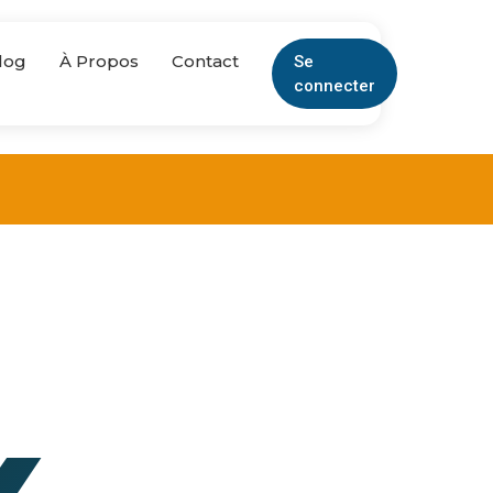
log
À Propos
Contact
Se
connecter