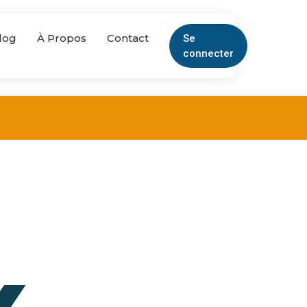
log
À Propos
Contact
Se
connecter