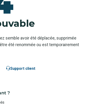
4
ouvable
ez semble avoir été déplacée, supprimée
ut-être été renommée ou est temporairement
Support client
ant ?
tés