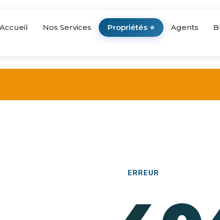
Accueil
Nos Services
Propriétés
Agents
B
⭐
ERREUR