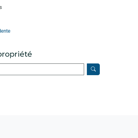
s
dente
ropriété