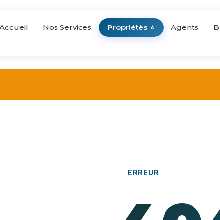
Accueil
Nos Services
Propriétés
Agents
B
⭐
ERREUR