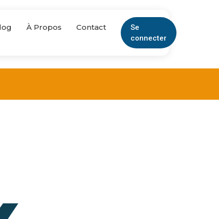
log
À Propos
Contact
Se
connecter