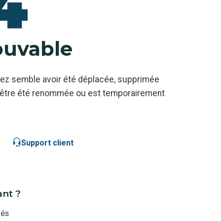
4
ouvable
ez semble avoir été déplacée, supprimée
ut-être été renommée ou est temporairement
Support client
ant ?
tés