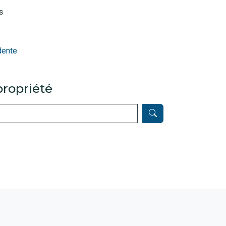
s
dente
ropriété