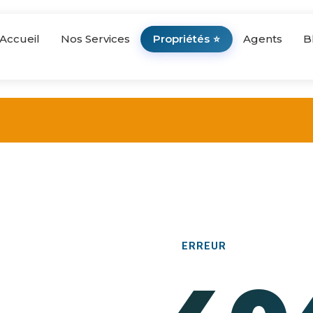
Accueil
Nos Services
Propriétés
Agents
B
⭐
ERREUR