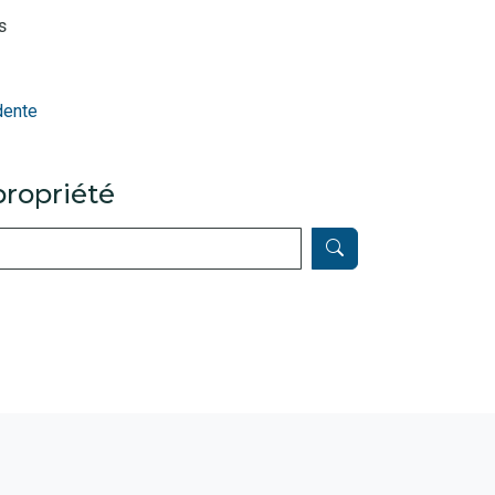
s
dente
ropriété