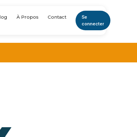
log
À Propos
Contact
Se
connecter