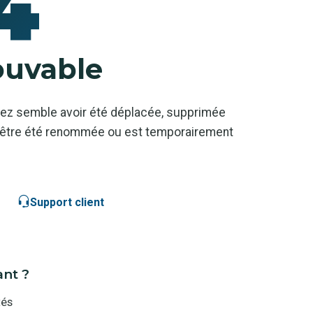
4
ouvable
ez semble avoir été déplacée, supprimée
ut-être été renommée ou est temporairement
Support client
ant ?
tés