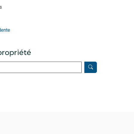
s
dente
ropriété