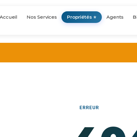
Accueil
Nos Services
Propriétés
Agents
B
⭐
ERREUR