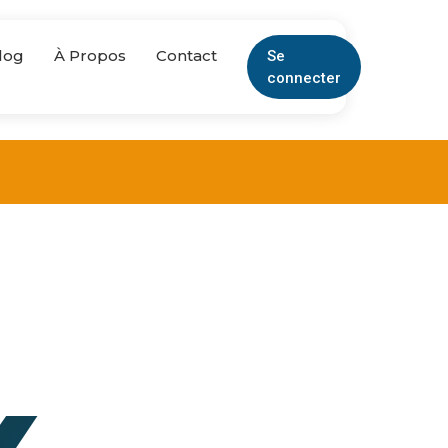
log
À Propos
Contact
Se
connecter