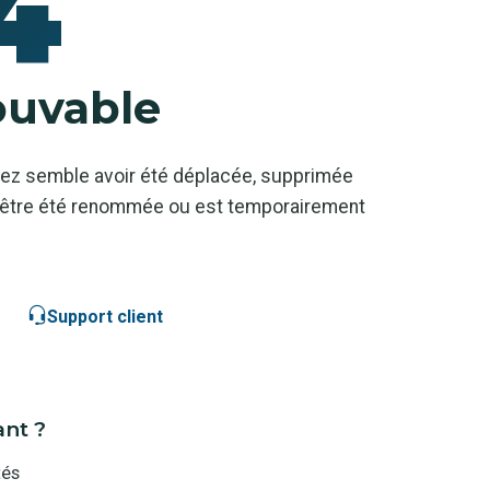
4
ouvable
ez semble avoir été déplacée, supprimée
ut-être été renommée ou est temporairement
Support client
ant ?
tés