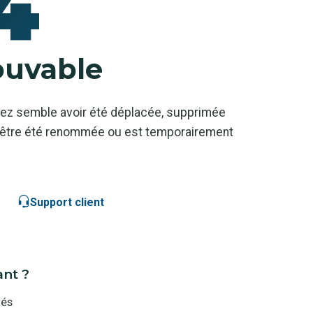
4
ouvable
ez semble avoir été déplacée, supprimée
ut-être été renommée ou est temporairement
Support client
ant ?
tés