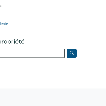
s
dente
ropriété