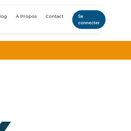
log
À Propos
Contact
Se
connecter