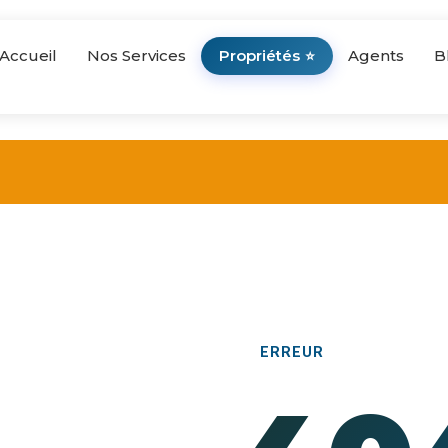
Accueil
Nos Services
Propriétés
Agents
B
⭐
ERREUR