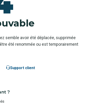
4
ouvable
ez semble avoir été déplacée, supprimée
ut-être été renommée ou est temporairement
Support client
ant ?
tés