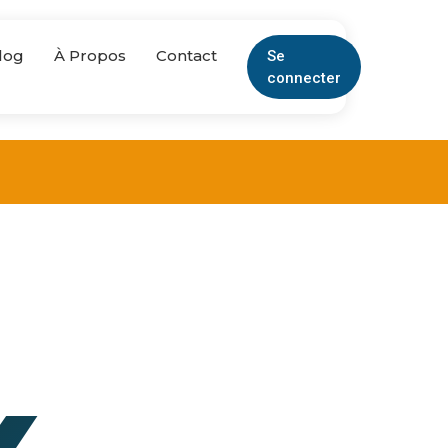
log
À Propos
Contact
Se
connecter