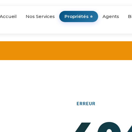
Accueil
Nos Services
Propriétés
Agents
B
⭐
ERREUR