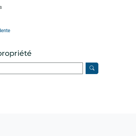
s
dente
ropriété